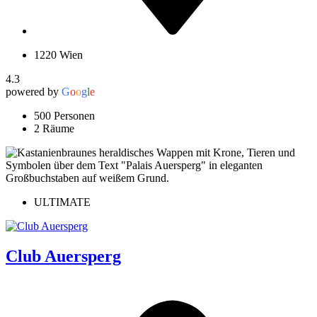
1220 Wien
4.3
powered by
G
o
o
g
l
e
500 Personen
2 Räume
ULTIMATE
Club Auersperg