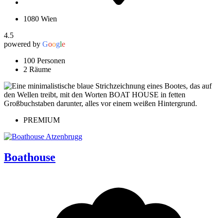
1080 Wien
4.5
powered by
G
o
o
g
l
e
100 Personen
2 Räume
PREMIUM
Boathouse