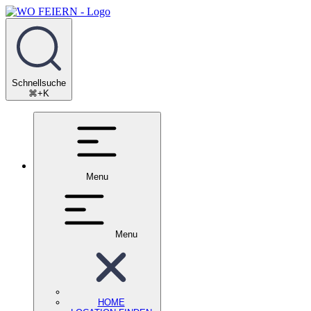
Schnellsuche
⌘+K
Menu
Menu
HOME