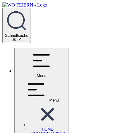
Schnellsuche
⌘+K
Menu
Menu
HOME