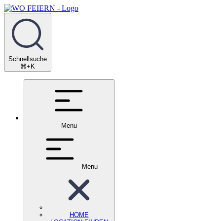
Schnellsuche
⌘+K
Menu
Menu
HOME