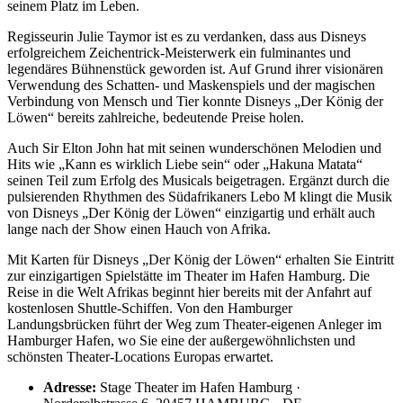
seinem Platz im Leben.
Regisseurin Julie Taymor ist es zu verdanken, dass aus Disneys
erfolgreichem Zeichentrick-Meisterwerk ein fulminantes und
legendäres Bühnenstück geworden ist. Auf Grund ihrer visionären
Verwendung des Schatten- und Maskenspiels und der magischen
Verbindung von Mensch und Tier konnte Disneys „Der König der
Löwen“ bereits zahlreiche, bedeutende Preise holen.
Auch Sir Elton John hat mit seinen wunderschönen Melodien und
Hits wie „Kann es wirklich Liebe sein“ oder „Hakuna Matata“
seinen Teil zum Erfolg des Musicals beigetragen. Ergänzt durch die
pulsierenden Rhythmen des Südafrikaners Lebo M klingt die Musik
von Disneys „Der König der Löwen“ einzigartig und erhält auch
lange nach der Show einen Hauch von Afrika.
Mit Karten für Disneys „Der König der Löwen“ erhalten Sie Eintritt
zur einzigartigen Spielstätte im Theater im Hafen Hamburg. Die
Reise in die Welt Afrikas beginnt hier bereits mit der Anfahrt auf
kostenlosen Shuttle-Schiffen. Von den Hamburger
Landungsbrücken führt der Weg zum Theater-eigenen Anleger im
Hamburger Hafen, wo Sie eine der außergewöhnlichsten und
schönsten Theater-Locations Europas erwartet.
Adresse:
Stage Theater im Hafen Hamburg ·