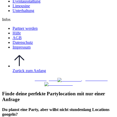
Eventausstattung
Limousine
Unterhaltung
Infos
Partner werden
Hilfe
AGB
Datenschutz
Impressum
Zurück zum Anfang
WO FEIERN
©
|
Webdesign von
&
Foto/Video von
Finde deine perfekte Partylocation mit nur einer
Anfrage​
Du planst eine Party, aber willst nicht stundenlang Locations
googeln?