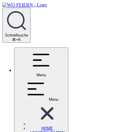
Schnellsuche
⌘+K
Menu
Menu
HOME