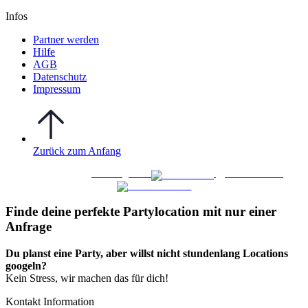
Infos
Partner werden
Hilfe
AGB
Datenschutz
Impressum
Zurück zum Anfang
WO FEIERN
©
|
Webdesign von
&
Foto/Video von
Finde deine perfekte Partylocation mit nur einer
Anfrage​
Du planst eine Party, aber willst nicht stundenlang Locations
googeln?
Kein Stress, wir machen das für dich!
Kontakt Information