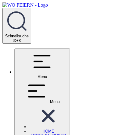
Schnellsuche
⌘+K
Menu
Menu
HOME