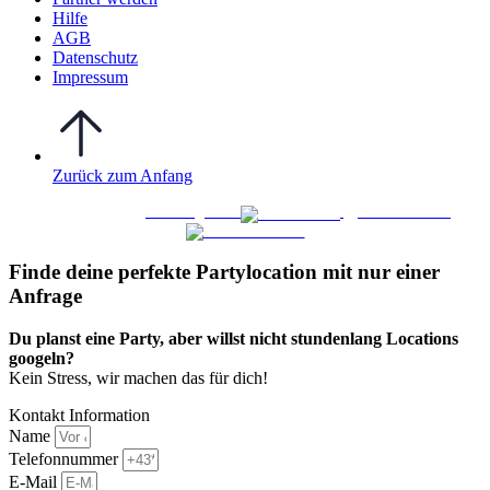
Hilfe
AGB
Datenschutz
Impressum
Zurück zum Anfang
WO FEIERN
©
|
Webdesign von
&
Foto/Video von
Finde deine perfekte Partylocation mit nur einer
Anfrage​
Du planst eine Party, aber willst nicht stundenlang Locations
googeln?
Kein Stress, wir machen das für dich!
Kontakt Information
Name
Telefonnummer
E-Mail