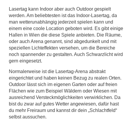
Lasertag kann Indoor aber auch Outdoor gespielt
werden. Am beliebtesten ist das Indoor-Lasertag, da
man wetterunabhängig jederzeit spielen kann und
einem eine coole Location geboten wird. Es gibt einige
Hallen in Wien die diese Spiele anbieten. Die Räume,
oder auch Arena genannt, sind abgedunkelt und mit
speziellen Lichteffekten versehen, um die Bereiche
noch spannender zu gestalten. Auch Schwarzlicht wird
gern eingesetzt.
Normalerweise ist die Lasertag-Arena abstrakt
eingerichtet und haben keinen Bezug zu realen Orten.
Outdoor lässt sich im eigenen Garten oder auf freien
Flächen wie zum Beispiel Wäldern oder Wiesen mit
ausreichend Versteckmöglichkeiten verwirklichen. Da
bist du zwar auf gutes Wetter angewiesen, dafür hast
du mehr Freiraum und kannst dir dein „Schlachtfeld“
selbst aussuchen.