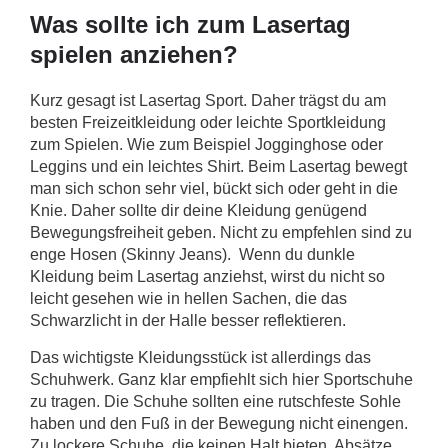
Was sollte ich zum Lasertag
spielen anziehen?
Kurz gesagt ist Lasertag Sport. Daher trägst du am
besten Freizeitkleidung oder leichte Sportkleidung
zum Spielen. Wie zum Beispiel Jogginghose oder
Leggins und ein leichtes Shirt. Beim Lasertag bewegt
man sich schon sehr viel, bückt sich oder geht in die
Knie. Daher sollte dir deine Kleidung genügend
Bewegungsfreiheit geben. Nicht zu empfehlen sind zu
enge Hosen (Skinny Jeans). Wenn du dunkle
Kleidung beim Lasertag anziehst, wirst du nicht so
leicht gesehen wie in hellen Sachen, die das
Schwarzlicht in der Halle besser reflektieren.
Das wichtigste Kleidungsstück ist allerdings das
Schuhwerk. Ganz klar empfiehlt sich hier Sportschuhe
zu tragen. Die Schuhe sollten eine rutschfeste Sohle
haben und den Fuß in der Bewegung nicht einengen.
Zu lockere Schuhe, die keinen Halt bieten, Absätze