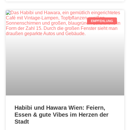
EMPFEHLUNG
Habibi und Hawara Wien: Feiern,
Essen & gute Vibes im Herzen der
Stadt