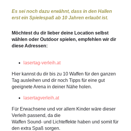
Es sei noch dazu erwähnt, dass in den Hallen
erst ein Spielespaß ab 10 Jahren
erlaubt ist.
Möchtest du dir lieber deine Location selbst
wählen oder Outdoor spielen, empfehlen wir dir
diese Adressen:
lasertag-verleih.at
Hier kannst du dir bis zu 10 Waffen für den ganzen
Tag ausleihen und dir noch Tipps für eine gut
geeignete Arena in deiner Nähe holen.
lasertagverleih.at
Für Erwachsene und vor allem Kinder wäre dieser
Verleih passend, da die
Waffen Sound- und Lichteffekte haben und somit für
den extra Spaß sorgen.