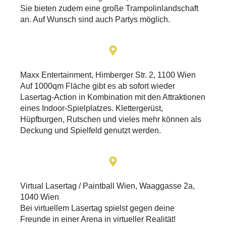
Sie bieten zudem eine große Trampolinlandschaft
an. Auf Wunsch sind auch Partys möglich.
Maxx Entertainment, Himberger Str. 2, 1100 Wien
Auf 1000qm Fläche gibt es ab sofort wieder
Lasertag-Action in Kombination mit den Attraktionen
eines Indoor-Spielplatzes. Klettergerüst,
Hüpfburgen, Rutschen und vieles mehr können als
Deckung und Spielfeld genutzt werden.
Virtual Lasertag / Paintball Wien, Waaggasse 2a,
1040 Wien
Bei virtuellem Lasertag spielst gegen deine
Freunde in einer Arena in virtueller Realität!