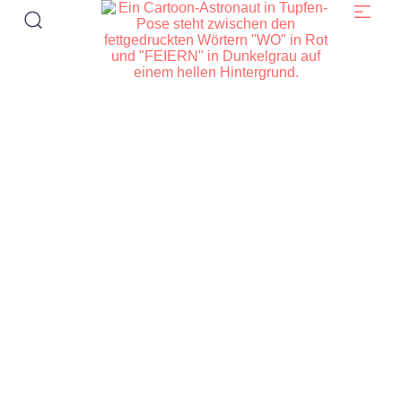
LASERTAG IN WIEN – FÜR GROSS U
ND KLEIN