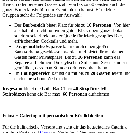
Bereich oder bei einer Gästeanzahl von bis zu 60 Gästen auch die
ganze Bar exklusiv für dein Event mieten kannst. Für kleiner
Gruppen steht dir Folgendes zur Auswahl:
Der
Barbereich
bietet Platz für bis zu
10 Personen
. Von hier
aus habt ihr nicht nur einen guten Blick übers ganze Lokal,
sondern seid direkt an der Quelle für frisch gezapftes Bier,
erfrischenden Cocktails und mehr.
Das
gemütliche Separee
kann durch einen großen
Samtvorhang geschlossen werden und bietet dir mit deinen
Gästen mehr Privatsphäre. Bis zu
16 Personen
kann das
Separee aufnehmen. Die stylischen Sofas und Sessel sind so
gemütlich, dass man Stunden drin versinken kann.
Im
Loungebereich
kannst du mit bis zu
20 Gästen
feiern und
euch eine schöne Zeit machen.
Insgesamt
bietet die Latin Bar Cinco
46 Sitzplätze
. Mit
Stehplätzen
kann die Bar max.
60 Personen
aufnehmen.
Feinstes Catering mit peruanischen Köstlichkeiten
Für die kulinarische Versorgung steht dir das hauseigenes Catering
aus dem Restaurant
Qero
zur Verfügung. Sie bereiten dir ein