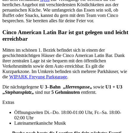
herrliches Angebot mit verschiedensten Köstlichkeiten aus der
peruanischen Küche. Wie umfangreich das Essen sein soll, ob
Buffet oder Snacks, kannst du gern mit dem Team vom Cinco
besprechen. Sie bereiten alles für deine Feier vor.
Cinco American Latin Bar ist gut gelegen und leicht
erreichbar
Mitten im schönen 1. Bezirk befindet sich in einem der
geschichtsträchtigen Häuser die Cinco American Latin Bar. Dank
ihrer zentralen Lage ist sie bequem mit den öffentlichen
Verkehrsmitteln sowie dem Auto erreichbar. Es gilt die
Kurzparkzone. Im Umkreis befinden sich mehrere Parkhäuser, wie
die
WIPARK Freyung Parkgarage
.
Die nächstgelegene
U 3
–
Bahn
„
Herrengasse
„
sowie
U1 + U3
„
Stephansplatz
„
sind nur
5 Gehminuten
entfernt.
Extras
Öffnungszeiten Di.–Do. 18:00-01:00 Uhr, Fr.–Sa. 18:00-
02:00 Uhr
Lateinamerikanische Musik