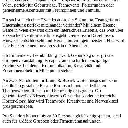
Wien, perfekt für Geburtstage, Teamevents, Polterrunden oder
gemeinsame Abenteuer mit Freund:innen und Familie.
Du suchst nach einer Eventlocation, die Spannung, Teamgeist und
Unterhaltung perfekt miteinander verbindet? Mit einem Escape
Game in Wien erwartet dich ein interaktives Erlebnis, das weit über
klassische Eventformate hinausgeht. Gemeinsam Rätsel lösen,
Hinweise entschlüsseln und Herausforderungen meistern. Hier wird
jede Feier zu einem unvergesslichen Abenteuer.
Ob Firmenfeier, Teambuilding-Event, Geburtstag oder private
Gruppenveranstaltung: Escape Games schaffen einzigartige
Erlebnisse, bei denen Kommunikation, Kreativität und
Zusammenarbeit im Mittelpunkt stehen.
An zwei Standorten im
1.
und
3. Bezirk
warten insgesamt zehn
detailreich gestaltete Escape Rooms mit unterschiedlichen
Themenwelten, Rätseln und Schwierigkeitsgraden. Ob
geheimnisvolles Kloster, düsteres Geisterhaus oder actionreiche
Horror-Story, hier wird Teamwork, Kreativität und Nervenkitzel
großgeschrieben.
Pro Standort können bis zu 30 Personen gleichzeitig spielen, ideal
auch für größere Gruppen oder Firmenveranstaltungen.