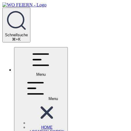
Schnellsuche
⌘+K
Menu
Menu
HOME