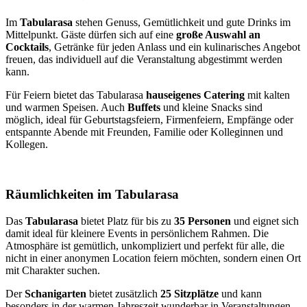
Im
Tabularasa
stehen Genuss, Gemütlichkeit und gute Drinks im
Mittelpunkt. Gäste dürfen sich auf eine
große Auswahl an
Cocktails
, Getränke für jeden Anlass und ein kulinarisches Angebot
freuen, das individuell auf die Veranstaltung abgestimmt werden
kann.
Für Feiern bietet das Tabularasa
hauseigenes Catering
mit kalten
und warmen Speisen. Auch
Buffets
und kleine Snacks sind
möglich, ideal für Geburtstagsfeiern, Firmenfeiern, Empfänge oder
entspannte Abende mit Freunden, Familie oder Kolleginnen und
Kollegen.
Räumlichkeiten im Tabularasa
Das
Tabularasa
bietet Platz für bis zu
35 Personen
und eignet sich
damit ideal für kleinere Events in persönlichem Rahmen. Die
Atmosphäre ist gemütlich, unkompliziert und perfekt für alle, die
nicht in einer anonymen Location feiern möchten, sondern einen Ort
mit Charakter suchen.
Der
Schanigarten
bietet zusätzlich
25 Sitzplätze
und kann
besonders in der warmen Jahreszeit wunderbar in Veranstaltungen