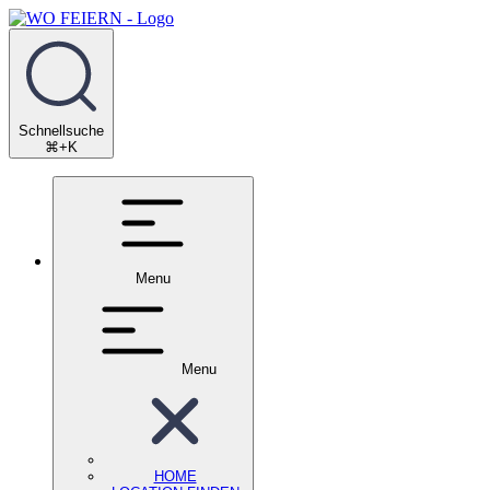
Schnellsuche
⌘+K
Menu
Menu
HOME