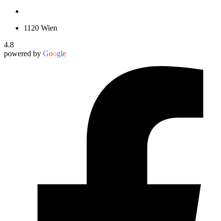
1120 Wien
4.8
powered by
G
o
o
g
l
e