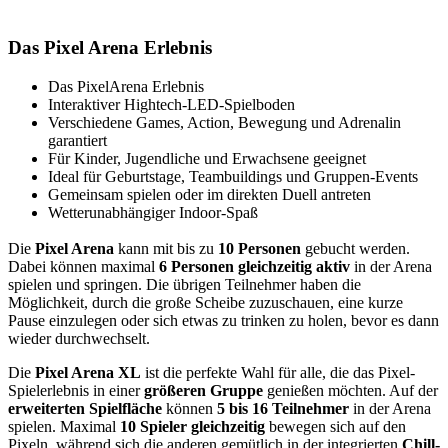
Das Pixel Arena Erlebnis
Das PixelArena Erlebnis
Interaktiver Hightech-LED-Spielboden
Verschiedene Games, Action, Bewegung und Adrenalin
garantiert
Für Kinder, Jugendliche und Erwachsene geeignet
Ideal für Geburtstage, Teambuildings und Gruppen-Events
Gemeinsam spielen oder im direkten Duell antreten
Wetterunabhängiger Indoor-Spaß
Die
Pixel Arena
kann mit bis zu
10 Personen
gebucht werden.
Dabei können maximal
6 Personen gleichzeitig aktiv
in der Arena
spielen und springen. Die übrigen Teilnehmer haben die
Möglichkeit, durch die große Scheibe zuzuschauen, eine kurze
Pause einzulegen oder sich etwas zu trinken zu holen, bevor es dann
wieder durchwechselt.
Die
Pixel Arena XL
ist die perfekte Wahl für alle, die das Pixel-
Spielerlebnis in einer
größeren Gruppe
genießen möchten. Auf der
erweiterten Spielfläche
können
5 bis 16 Teilnehmer
in der Arena
spielen. Maximal
10 Spieler gleichzeitig
bewegen sich auf den
Pixeln, während sich die anderen gemütlich in der integrierten
Chill-