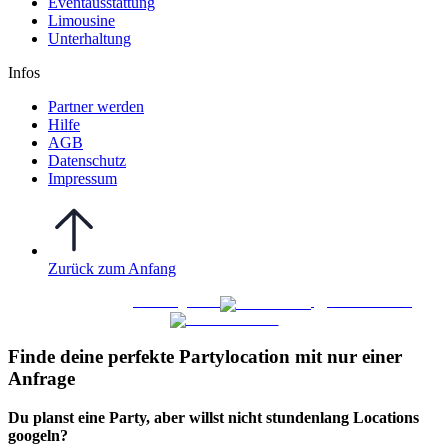
Eventausstattung
Limousine
Unterhaltung
Infos
Partner werden
Hilfe
AGB
Datenschutz
Impressum
Zurück zum Anfang
WO FEIERN
©
|
Webdesign von
&
Foto/Video von
Finde deine perfekte Partylocation mit nur einer
Anfrage​
Du planst eine Party, aber willst nicht stundenlang Locations
googeln?