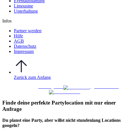
Eventausstattung
Limousine
Unterhaltung
Infos
Partner werden
Hilfe
AGB
Datenschutz
Impressum
Zurück zum Anfang
WO FEIERN
©
|
Webdesign von
&
Foto/Video von
Finde deine perfekte Partylocation mit nur einer
Anfrage​
Du planst eine Party, aber willst nicht stundenlang Locations
googeln?