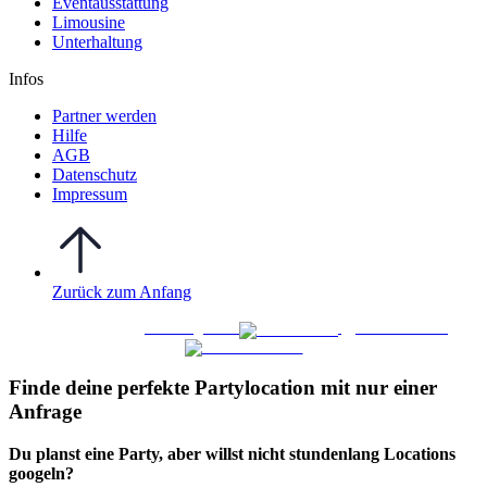
Eventausstattung
Limousine
Unterhaltung
Infos
Partner werden
Hilfe
AGB
Datenschutz
Impressum
Zurück zum Anfang
WO FEIERN
©
|
Webdesign von
&
Foto/Video von
Finde deine perfekte Partylocation mit nur einer
Anfrage​
Du planst eine Party, aber willst nicht stundenlang Locations
googeln?