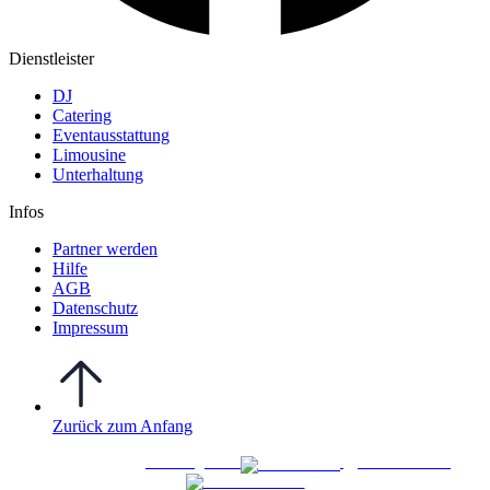
Dienstleister
DJ
Catering
Eventausstattung
Limousine
Unterhaltung
Infos
Partner werden
Hilfe
AGB
Datenschutz
Impressum
Zurück zum Anfang
WO FEIERN
©
|
Webdesign von
&
Foto/Video von