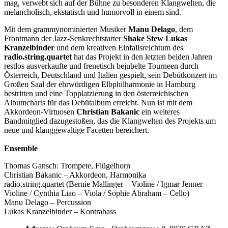
mag, verwebt sich auf der Bühne zu besonderen Klangwelten, die
melancholisch, ekstatisch und humorvoll in einem sind.
Mit dem grammynominierten Musiker
Manu Delago
, dem
Frontmann der Jazz-Senkrechtstarter
Shake Stew Lukas
Kranzelbinder
und dem kreativen Einfallsreichtum des
radio.string.quartet
hat das Projekt in den letzten beiden Jahren
restlos ausverkaufte und frenetisch bejubelte Tourneen durch
Österreich, Deutschland und Italien gespielt, sein Debütkonzert im
Großen Saal der ehrwürdigen Elbphilharmonie in Hamburg
bestritten und eine Topplatzierung in den österreichischen
Albumcharts für das Debütalbum erreicht. Nun ist mit dem
Akkordeon-Virtuosen
Christian Bakanic
ein weiteres
Bandmitglied dazugestoßen, das die Klangwelten des Projekts um
neue und klanggewaltige Facetten bereichert.
Ensemble
Thomas Gansch: Trompete, Flügelhorn
Christian Bakanic – Akkordeon, Harmonika
radio.string.quartet (Bernie Mallinger – Violine / Igmar Jenner –
Violine / Cynthia Liao – Viola / Sophie Abraham – Cello)
Manu Delago – Percussion
Lukas Kranzelbinder – Kontrabass