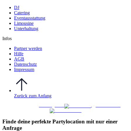
DJ
Catering
Eventausstattung
Limousine
Unterhaltung
Infos
Partner werden
Hilfe
AGB
Datenschutz
Impressum
Zurück zum Anfang
WO FEIERN
©
|
Webdesign von
&
Foto/Video von
Finde deine perfekte Partylocation mit nur einer
Anfrage​