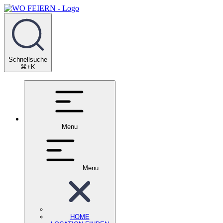
Schnellsuche
⌘+K
Menu
Menu
HOME