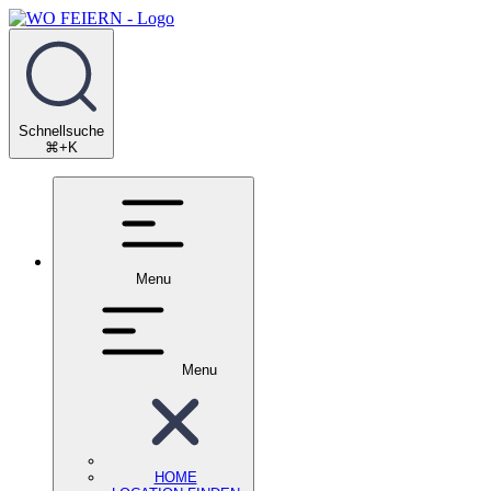
Schnellsuche
⌘+K
Menu
Menu
HOME