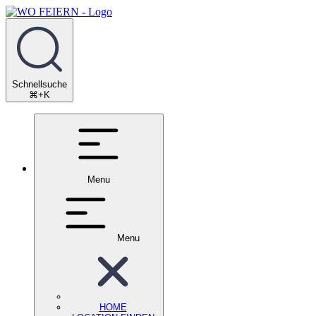
Schnellsuche
⌘+K
Menu
Menu
HOME