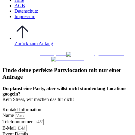
Hilfe
AGB
Datenschutz
Impressum
Zurück zum Anfang
WO FEIERN
©
|
Webdesign von
&
Foto/Video von
Finde deine perfekte Partylocation mit nur einer
Anfrage​
Du planst eine Party, aber willst nicht stundenlang Locations
googeln?
Kein Stress, wir machen das für dich!
Kontakt Information
Name
Telefonnummer
E-Mail
Event Details