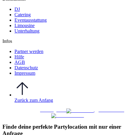
DJ
Catering
Eventausstattung
Limousine
Unterhaltung
Infos
Partner werden
Hilfe
AGB
Datenschutz
Impressum
Zurück zum Anfang
WO FEIERN
©
|
Webdesign von
&
Foto/Video von
Finde deine perfekte Partylocation mit nur einer
Anfrage​