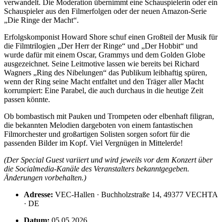
verwandelt. Die Moderation übernimmt eine Schauspielerin oder ein
Schauspieler aus den Filmerfolgen oder der neuen Amazon-Serie
„Die Ringe der Macht“.
Erfolgskomponist Howard Shore schuf einen Großteil der Musik für
die Filmtrilogien „Der Herr der Ringe“ und „Der Hobbit“ und
wurde dafür mit einem Oscar, Grammys und dem Golden Globe
ausgezeichnet. Seine Leitmotive lassen wie bereits bei Richard
Wagners „Ring des Nibelungen“ das Publikum leibhaftig spüren,
wenn der Ring seine Macht entfaltet und den Träger aller Macht
korrumpiert: Eine Parabel, die auch durchaus in die heutige Zeit
passen könnte.
Ob bombastisch mit Pauken und Trompeten oder elbenhaft filigran,
die bekannten Melodien dargeboten von einem fantastischen
Filmorchester und großartigen Solisten sorgen sofort für die
passenden Bilder im Kopf. Viel Vergnügen in Mittelerde!
(Der Special Guest variiert und wird jeweils vor dem Konzert über
die Socialmedia-Kanäle des Veranstalters bekanntgegeben.
Änderungen vorbehalten.)
Adresse:
VEC-Hallen · Buchholzstraße 14, 49377 VECHTA
· DE
Datum:
05.05.2026