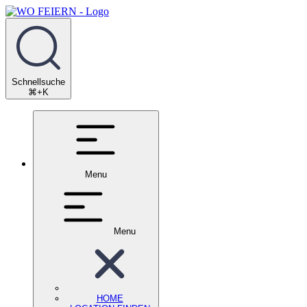
Schnellsuche
⌘+K
Menu
Menu
HOME