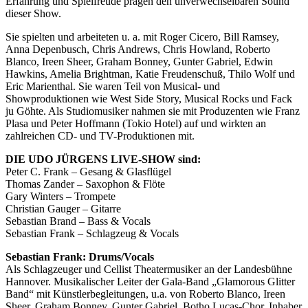
Erfahrung und Spielfreude prägen den unverwechselbaren Sound
dieser Show.
Sie spielten und arbeiteten u. a. mit Roger Cicero, Bill Ramsey,
Anna Depenbusch, Chris Andrews, Chris Howland, Roberto
Blanco, Ireen Sheer, Graham Bonney, Gunter Gabriel, Edwin
Hawkins, Amelia Brightman, Katie Freudenschuß, Thilo Wolf und
Eric Marienthal. Sie waren Teil von Musical- und
Showproduktionen wie West Side Story, Musical Rocks und Fack
ju Göhte. Als Studiomusiker nahmen sie mit Produzenten wie Franz
Plasa und Peter Hoffmann (Tokio Hotel) auf und wirkten an
zahlreichen CD- und TV-Produktionen mit.
DIE UDO JÜRGENS LIVE-SHOW sind:
Peter C. Frank – Gesang & Glasflügel
Thomas Zander – Saxophon & Flöte
Gary Winters – Trompete
Christian Gauger – Gitarre
Sebastian Brand – Bass & Vocals
Sebastian Frank – Schlagzeug & Vocals
Sebastian Frank: Drums/Vocals
Als Schlagzeuger und Cellist Theatermusiker an der Landesbühne
Hannover. Musikalischer Leiter der Gala-Band „Glamorous Glitter
Band“ mit Künstlerbegleitungen, u.a. von Roberto Blanco, Ireen
Sheer, Graham Bonney, Gunter Gabriel, Botho Lucas-Chor. Inhaber