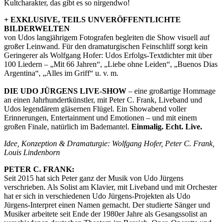
Kultcharakter, das gibt es so nirgendwo!
+ EXKLUSIVE, TEILS UNVERÖFFENTLICHTE
BILDERWELTEN
von Udos langjährigem Fotografen begleiten die Show visuell auf
großer Leinwand. Für den dramaturgischen Feinschliff sorgt kein
Geringerer als Wolfgang Hofer: Udos Erfolgs-Textdichter mit über
100 Liedern – „Mit 66 Jahren“, „Liebe ohne Leiden“, „Buenos Dias
Argentina“, „Alles im Griff“ u. v. m.
DIE UDO JÜRGENS LIVE-SHOW
– eine großartige Hommage
an einen Jahrhundertkünstler, mit Peter C. Frank, Liveband und
Udos legendärem gläsernen Flügel. Ein Showabend voller
Erinnerungen, Entertainment und Emotionen – und mit einem
großen Finale, natürlich im Bademantel.
Einmalig. Echt. Live.
Idee, Konzeption & Dramaturgie: Wolfgang Hofer, Peter C. Frank,
Louis Lindenborn
PETER C. FRANK:
Seit 2015 hat sich Peter ganz der Musik von Udo Jürgens
verschrieben. Als Solist am Klavier, mit Liveband und mit Orchester
hat er sich in verschiedenen Udo Jürgens-Projekten als Udo
Jürgens-Interpret einen Namen gemacht. Der studierte Sänger und
Musiker arbeitete seit Ende der 1980er Jahre als Gesangssolist an