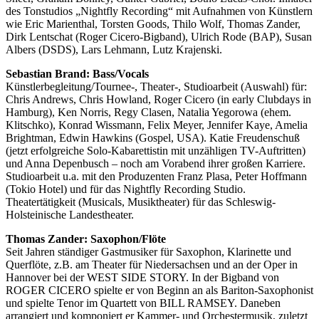
des Tonstudios „Nightfly Recording“ mit Aufnahmen von Künstlern
wie Eric Marienthal, Torsten Goods, Thilo Wolf, Thomas Zander,
Dirk Lentschat (Roger Cicero-Bigband), Ulrich Rode (BAP), Susan
Albers (DSDS), Lars Lehmann, Lutz Krajenski.
Sebastian Brand: Bass/Vocals
Künstlerbegleitung/Tournee-, Theater-, Studioarbeit (Auswahl) für:
Chris Andrews, Chris Howland, Roger Cicero (in early Clubdays in
Hamburg), Ken Norris, Regy Clasen, Natalia Yegorowa (ehem.
Klitschko), Konrad Wissmann, Felix Meyer, Jennifer Kaye, Amelia
Brightman, Edwin Hawkins (Gospel, USA). Katie Freudenschuß
(jetzt erfolgreiche Solo-Kabarettistin mit unzähligen TV-Auftritten)
und Anna Depenbusch – noch am Vorabend ihrer großen Karriere.
Studioarbeit u.a. mit den Produzenten Franz Plasa, Peter Hoffmann
(Tokio Hotel) und für das Nightfly Recording Studio.
Theatertätigkeit (Musicals, Musiktheater) für das Schleswig-
Holsteinische Landestheater.
Thomas Zander: Saxophon/Flöte
Seit Jahren ständiger Gastmusiker für Saxophon, Klarinette und
Querflöte, z.B. am Theater für Niedersachsen und an der Oper in
Hannover bei der WEST SIDE STORY. In der Bigband von
ROGER CICERO spielte er von Beginn an als Bariton-Saxophonist
und spielte Tenor im Quartett von BILL RAMSEY. Daneben
arrangiert und komponiert er Kammer- und Orchestermusik, zuletzt