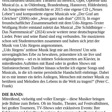
verschiedenen deutschen Theatern im Bereich, Oper, Operette und
Musical (u. a. in Oldenburg, Brandenburg, Hannover, Hildesheim).
Als Songwriter veröffentlichte er 2015 eine eigene CD („Neues
Leben“) und komponierte eigene Musicals wie „Der Graf am
Gleichen“ (2006) oder „Jesus ganz nah dran“ (2013). In enger
freundschaftlicher Zusammenarbeit mit dem Udo-Jürgens-Texter
Wolfgang Hofer entstand zuletzt das Musical „Die Schildbürger –
Das Narrenmusical“ (2024) sowie weitere neue deutschsprachige
Lieder. Peter und seine Band sind eng verbunden. Sie musizieren
schon seit Studentenzeiten zusammen und haben sich jetzt der
Musik von Udo Jürgens angenommen.
„Udo Jürgens’ zeitlose Musik liegt mir am Herzen! Um sein
unvergängliches Erbe zu bewahren, präsentiere ich sie live und
originalgetreu – sei es in intimen Solokonzerten am Klavier, in
mitreißenden Auftritten mit Band oder in großen Shows mit
Sinfonieorchester. Darüber hinaus schreibe ich eigene Songs und
Musicals, in die ich meine persönliche Handschrift einbringe. Dabei
ist es mir immer ein tiefes Anliegen, Menschen mit meiner Musik zu
berühren und Melodien des Lebens in die Welt zu tragen!“ (Peter C.
Frank)
DIE BAND:
Mitreißend, vielseitig und voller Energie – diese Musiker bringen
jede Bühne zum Beben. Ob im Studio, Theater, auf Festivalbühnen,
bei großen Tourneen, TV-Shows oder exklusiven Events: Ihre