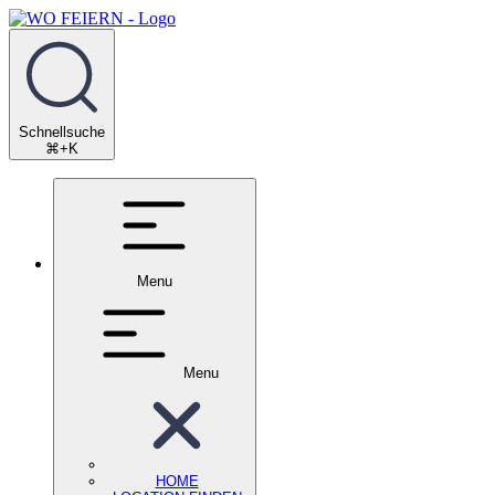
Schnellsuche
⌘+K
Menu
Menu
HOME