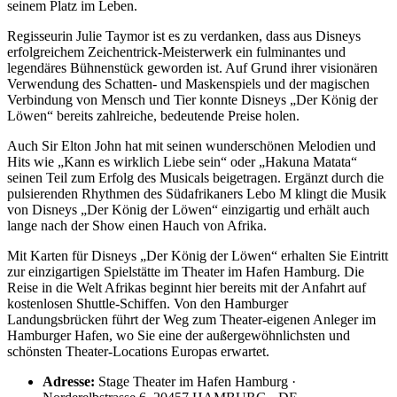
seinem Platz im Leben.
Regisseurin Julie Taymor ist es zu verdanken, dass aus Disneys
erfolgreichem Zeichentrick-Meisterwerk ein fulminantes und
legendäres Bühnenstück geworden ist. Auf Grund ihrer visionären
Verwendung des Schatten- und Maskenspiels und der magischen
Verbindung von Mensch und Tier konnte Disneys „Der König der
Löwen“ bereits zahlreiche, bedeutende Preise holen.
Auch Sir Elton John hat mit seinen wunderschönen Melodien und
Hits wie „Kann es wirklich Liebe sein“ oder „Hakuna Matata“
seinen Teil zum Erfolg des Musicals beigetragen. Ergänzt durch die
pulsierenden Rhythmen des Südafrikaners Lebo M klingt die Musik
von Disneys „Der König der Löwen“ einzigartig und erhält auch
lange nach der Show einen Hauch von Afrika.
Mit Karten für Disneys „Der König der Löwen“ erhalten Sie Eintritt
zur einzigartigen Spielstätte im Theater im Hafen Hamburg. Die
Reise in die Welt Afrikas beginnt hier bereits mit der Anfahrt auf
kostenlosen Shuttle-Schiffen. Von den Hamburger
Landungsbrücken führt der Weg zum Theater-eigenen Anleger im
Hamburger Hafen, wo Sie eine der außergewöhnlichsten und
schönsten Theater-Locations Europas erwartet.
Adresse:
Stage Theater im Hafen Hamburg ·