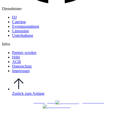
Dienstleister
DJ
Catering
Eventausstattung
Limousine
Unterhaltung
Infos
Partner werden
Hilfe
AGB
Datenschutz
Impressum
Zurück zum Anfang
WO FEIERN
©
|
Webdesign von
&
Foto/Video von