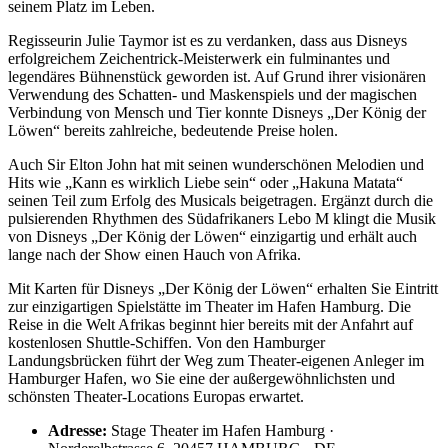
seinem Platz im Leben.
Regisseurin Julie Taymor ist es zu verdanken, dass aus Disneys
erfolgreichem Zeichentrick-Meisterwerk ein fulminantes und
legendäres Bühnenstück geworden ist. Auf Grund ihrer visionären
Verwendung des Schatten- und Maskenspiels und der magischen
Verbindung von Mensch und Tier konnte Disneys „Der König der
Löwen“ bereits zahlreiche, bedeutende Preise holen.
Auch Sir Elton John hat mit seinen wunderschönen Melodien und
Hits wie „Kann es wirklich Liebe sein“ oder „Hakuna Matata“
seinen Teil zum Erfolg des Musicals beigetragen. Ergänzt durch die
pulsierenden Rhythmen des Südafrikaners Lebo M klingt die Musik
von Disneys „Der König der Löwen“ einzigartig und erhält auch
lange nach der Show einen Hauch von Afrika.
Mit Karten für Disneys „Der König der Löwen“ erhalten Sie Eintritt
zur einzigartigen Spielstätte im Theater im Hafen Hamburg. Die
Reise in die Welt Afrikas beginnt hier bereits mit der Anfahrt auf
kostenlosen Shuttle-Schiffen. Von den Hamburger
Landungsbrücken führt der Weg zum Theater-eigenen Anleger im
Hamburger Hafen, wo Sie eine der außergewöhnlichsten und
schönsten Theater-Locations Europas erwartet.
Adresse:
Stage Theater im Hafen Hamburg ·