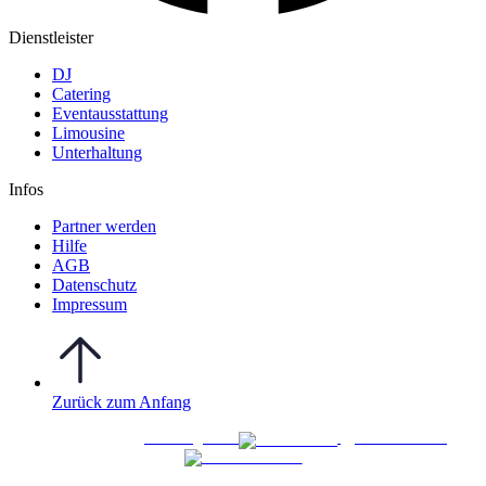
Dienstleister
DJ
Catering
Eventausstattung
Limousine
Unterhaltung
Infos
Partner werden
Hilfe
AGB
Datenschutz
Impressum
Zurück zum Anfang
WO FEIERN
©
|
Webdesign von
&
Foto/Video von