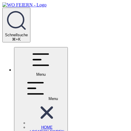
Schnellsuche
⌘+K
Menu
Menu
HOME