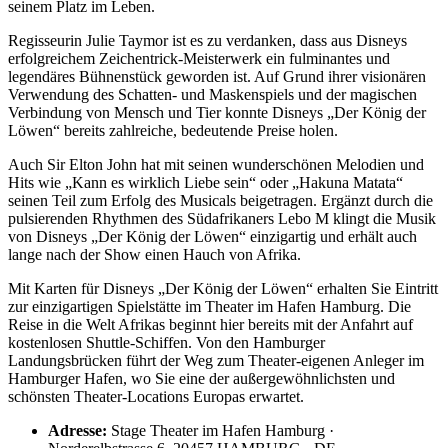
seinem Platz im Leben.
Regisseurin Julie Taymor ist es zu verdanken, dass aus Disneys
erfolgreichem Zeichentrick-Meisterwerk ein fulminantes und
legendäres Bühnenstück geworden ist. Auf Grund ihrer visionären
Verwendung des Schatten- und Maskenspiels und der magischen
Verbindung von Mensch und Tier konnte Disneys „Der König der
Löwen“ bereits zahlreiche, bedeutende Preise holen.
Auch Sir Elton John hat mit seinen wunderschönen Melodien und
Hits wie „Kann es wirklich Liebe sein“ oder „Hakuna Matata“
seinen Teil zum Erfolg des Musicals beigetragen. Ergänzt durch die
pulsierenden Rhythmen des Südafrikaners Lebo M klingt die Musik
von Disneys „Der König der Löwen“ einzigartig und erhält auch
lange nach der Show einen Hauch von Afrika.
Mit Karten für Disneys „Der König der Löwen“ erhalten Sie Eintritt
zur einzigartigen Spielstätte im Theater im Hafen Hamburg. Die
Reise in die Welt Afrikas beginnt hier bereits mit der Anfahrt auf
kostenlosen Shuttle-Schiffen. Von den Hamburger
Landungsbrücken führt der Weg zum Theater-eigenen Anleger im
Hamburger Hafen, wo Sie eine der außergewöhnlichsten und
schönsten Theater-Locations Europas erwartet.
Adresse:
Stage Theater im Hafen Hamburg ·