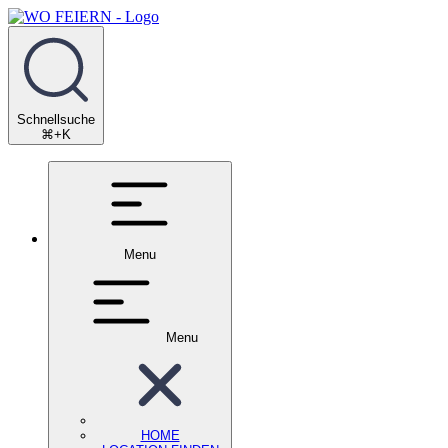
Schnellsuche
⌘+K
Menu
Menu
HOME