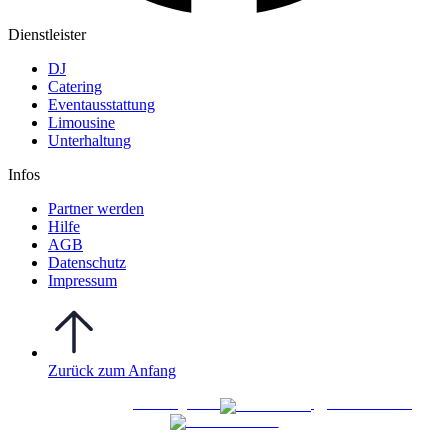
Dienstleister
DJ
Catering
Eventausstattung
Limousine
Unterhaltung
Infos
Partner werden
Hilfe
AGB
Datenschutz
Impressum
Zurück zum Anfang
WO FEIERN
©
|
Webdesign von
&
Foto/Video von