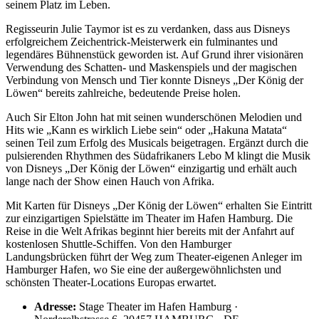
seinem Platz im Leben.
Regisseurin Julie Taymor ist es zu verdanken, dass aus Disneys
erfolgreichem Zeichentrick-Meisterwerk ein fulminantes und
legendäres Bühnenstück geworden ist. Auf Grund ihrer visionären
Verwendung des Schatten- und Maskenspiels und der magischen
Verbindung von Mensch und Tier konnte Disneys „Der König der
Löwen“ bereits zahlreiche, bedeutende Preise holen.
Auch Sir Elton John hat mit seinen wunderschönen Melodien und
Hits wie „Kann es wirklich Liebe sein“ oder „Hakuna Matata“
seinen Teil zum Erfolg des Musicals beigetragen. Ergänzt durch die
pulsierenden Rhythmen des Südafrikaners Lebo M klingt die Musik
von Disneys „Der König der Löwen“ einzigartig und erhält auch
lange nach der Show einen Hauch von Afrika.
Mit Karten für Disneys „Der König der Löwen“ erhalten Sie Eintritt
zur einzigartigen Spielstätte im Theater im Hafen Hamburg. Die
Reise in die Welt Afrikas beginnt hier bereits mit der Anfahrt auf
kostenlosen Shuttle-Schiffen. Von den Hamburger
Landungsbrücken führt der Weg zum Theater-eigenen Anleger im
Hamburger Hafen, wo Sie eine der außergewöhnlichsten und
schönsten Theater-Locations Europas erwartet.
Adresse:
Stage Theater im Hafen Hamburg ·