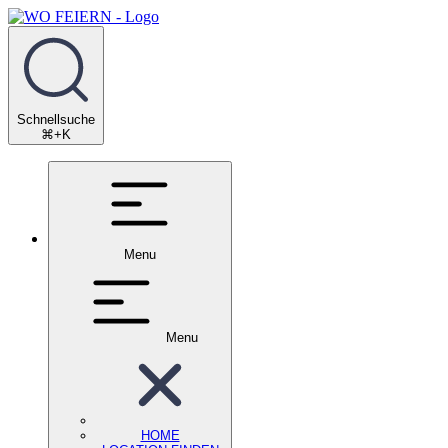
Schnellsuche
⌘+K
Menu
Menu
HOME