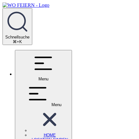
Schnellsuche
⌘+K
Menu
Menu
HOME