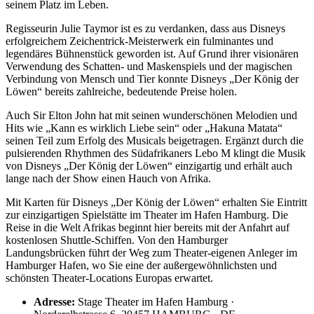
seinem Platz im Leben.
Regisseurin Julie Taymor ist es zu verdanken, dass aus Disneys
erfolgreichem Zeichentrick-Meisterwerk ein fulminantes und
legendäres Bühnenstück geworden ist. Auf Grund ihrer visionären
Verwendung des Schatten- und Maskenspiels und der magischen
Verbindung von Mensch und Tier konnte Disneys „Der König der
Löwen“ bereits zahlreiche, bedeutende Preise holen.
Auch Sir Elton John hat mit seinen wunderschönen Melodien und
Hits wie „Kann es wirklich Liebe sein“ oder „Hakuna Matata“
seinen Teil zum Erfolg des Musicals beigetragen. Ergänzt durch die
pulsierenden Rhythmen des Südafrikaners Lebo M klingt die Musik
von Disneys „Der König der Löwen“ einzigartig und erhält auch
lange nach der Show einen Hauch von Afrika.
Mit Karten für Disneys „Der König der Löwen“ erhalten Sie Eintritt
zur einzigartigen Spielstätte im Theater im Hafen Hamburg. Die
Reise in die Welt Afrikas beginnt hier bereits mit der Anfahrt auf
kostenlosen Shuttle-Schiffen. Von den Hamburger
Landungsbrücken führt der Weg zum Theater-eigenen Anleger im
Hamburger Hafen, wo Sie eine der außergewöhnlichsten und
schönsten Theater-Locations Europas erwartet.
Adresse:
Stage Theater im Hafen Hamburg ·