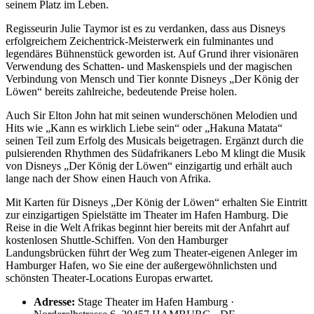
seinem Platz im Leben.
Regisseurin Julie Taymor ist es zu verdanken, dass aus Disneys
erfolgreichem Zeichentrick-Meisterwerk ein fulminantes und
legendäres Bühnenstück geworden ist. Auf Grund ihrer visionären
Verwendung des Schatten- und Maskenspiels und der magischen
Verbindung von Mensch und Tier konnte Disneys „Der König der
Löwen“ bereits zahlreiche, bedeutende Preise holen.
Auch Sir Elton John hat mit seinen wunderschönen Melodien und
Hits wie „Kann es wirklich Liebe sein“ oder „Hakuna Matata“
seinen Teil zum Erfolg des Musicals beigetragen. Ergänzt durch die
pulsierenden Rhythmen des Südafrikaners Lebo M klingt die Musik
von Disneys „Der König der Löwen“ einzigartig und erhält auch
lange nach der Show einen Hauch von Afrika.
Mit Karten für Disneys „Der König der Löwen“ erhalten Sie Eintritt
zur einzigartigen Spielstätte im Theater im Hafen Hamburg. Die
Reise in die Welt Afrikas beginnt hier bereits mit der Anfahrt auf
kostenlosen Shuttle-Schiffen. Von den Hamburger
Landungsbrücken führt der Weg zum Theater-eigenen Anleger im
Hamburger Hafen, wo Sie eine der außergewöhnlichsten und
schönsten Theater-Locations Europas erwartet.
Adresse:
Stage Theater im Hafen Hamburg ·