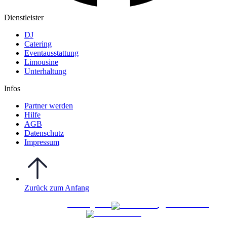
Dienstleister
DJ
Catering
Eventausstattung
Limousine
Unterhaltung
Infos
Partner werden
Hilfe
AGB
Datenschutz
Impressum
Zurück zum Anfang
WO FEIERN
©
|
Webdesign von
&
Foto/Video von