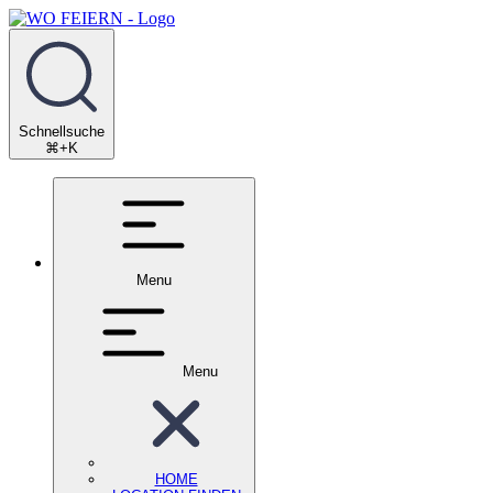
Schnellsuche
⌘+K
Menu
Menu
HOME