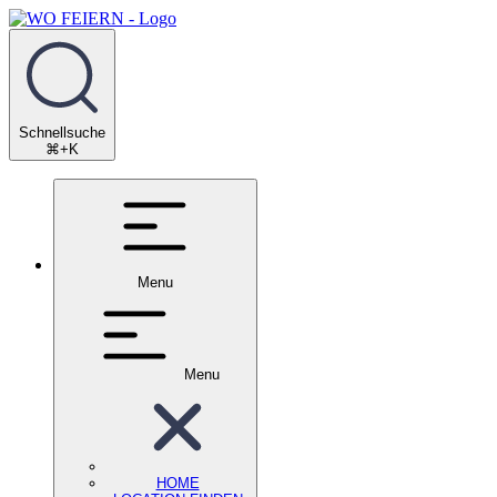
Schnellsuche
⌘+K
Menu
Menu
HOME