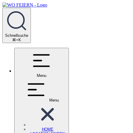
Schnellsuche
⌘+K
Menu
Menu
HOME