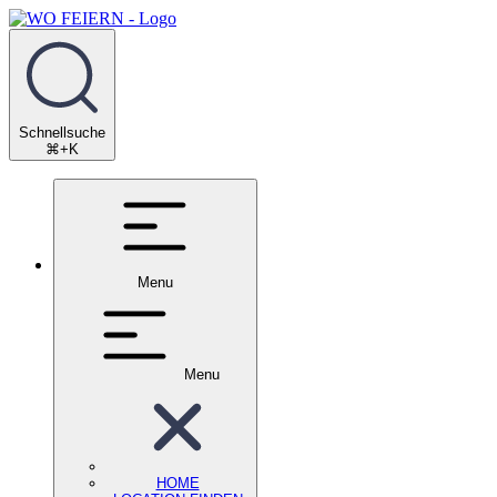
Schnellsuche
⌘+K
Menu
Menu
HOME