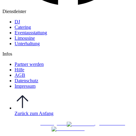
Dienstleister
DJ
Catering
Eventausstattung
Limousine
Unterhaltung
Infos
Partner werden
Hilfe
AGB
Datenschutz
Impressum
Zurück zum Anfang
WO FEIERN
©
|
Webdesign von
&
Foto/Video von