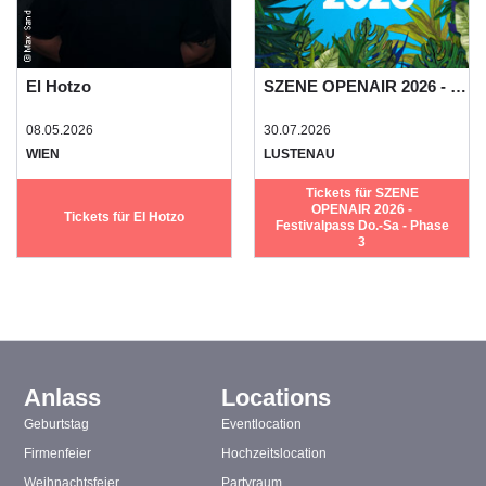
El Hotzo
SZENE OPENAIR 2026 - Festivalpass Do.-Sa - Phase 3
08.05.2026
30.07.2026
WIEN
LUSTENAU
Tickets für SZENE
OPENAIR 2026 -
Tickets für El Hotzo
Festivalpass Do.-Sa - Phase
3
Anlass
Locations
Geburtstag
Eventlocation
Firmenfeier
Hochzeitslocation
Weihnachtsfeier
Partyraum