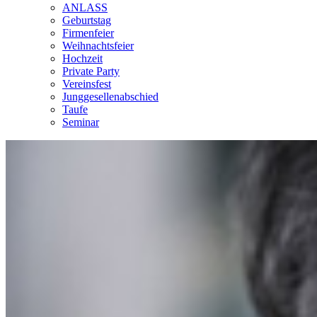
ANLASS
Geburtstag
Firmenfeier
Weihnachtsfeier
Hochzeit
Private Party
Vereinsfest
Junggesellenabschied
Taufe
Seminar