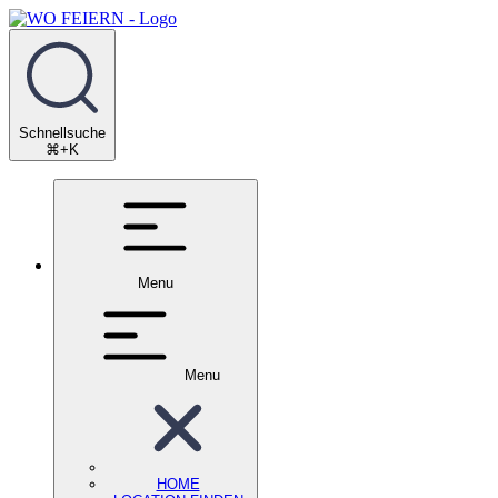
Schnellsuche
⌘+K
Menu
Menu
HOME