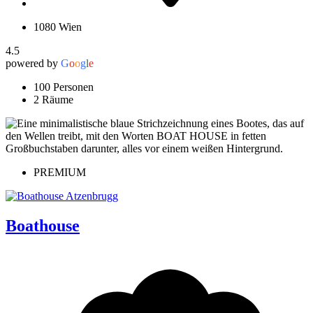
1080 Wien
4.5
powered by
G
o
o
g
l
e
100 Personen
2 Räume
PREMIUM
Boathouse