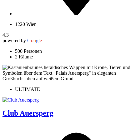
1220 Wien
4.3
powered by
G
o
o
g
l
e
500 Personen
2 Räume
ULTIMATE
Club Auersperg