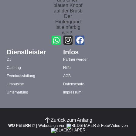
Dienstleister
Infos
DJ
Partner werden
Catering
Hilfe
Eventausstattung
AGB
Limousine
Datenschutz
Unterhaltung
Impressum
Zurück zum Anfang
WO FEIERN
©
|
Webdesign von
&
Foto/Video von