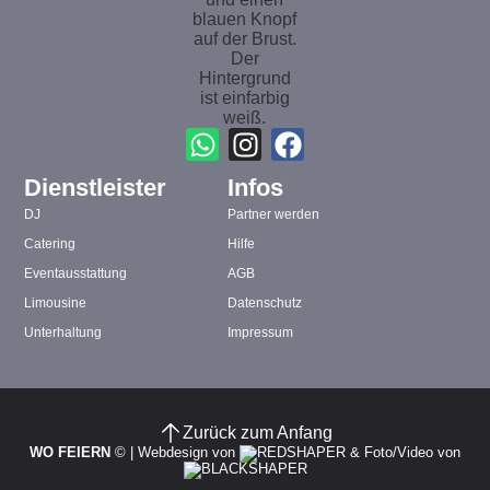
Dienstleister
Infos
DJ
Partner werden
Catering
Hilfe
Eventausstattung
AGB
Limousine
Datenschutz
Unterhaltung
Impressum
Zurück zum Anfang
WO FEIERN
©
|
Webdesign von
&
Foto/Video von